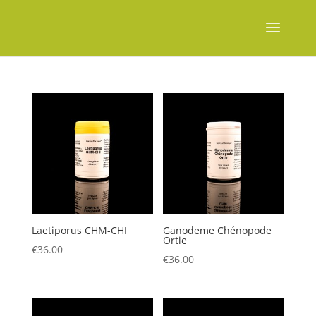
Laetiporus CHM-CHI
Ganodeme Chénopode
Ortie
€
36.00
€
36.00