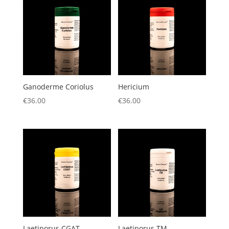
Ganoderme Coriolus
Hericium
€
36.00
€
36.00
Laetiporus CGAT
Laetiporus TM