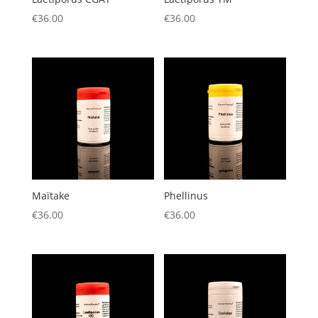
€
36.00
€
36.00
Maïtake
Phellinus
€
36.00
€
36.00