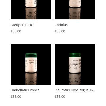
Laetiporus OC
Coriolus
€
36.00
€
36.00
Umbellatus Ronce
Pleurotus Hypsizygus TR
€
36.00
€
36.00