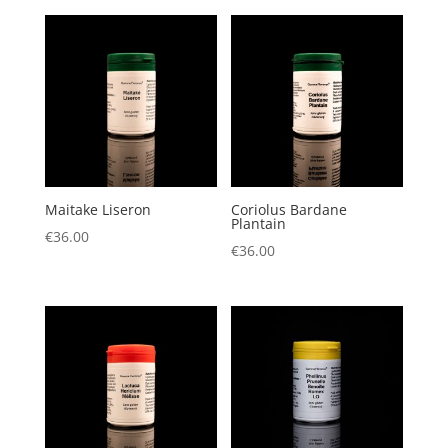
Maitake Liseron
Coriolus Bardane
Plantain
€
36.00
€
36.00